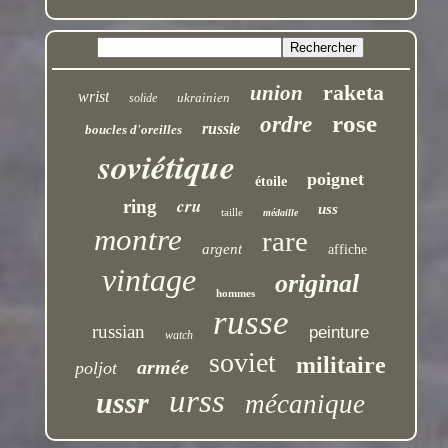
raketa
union
wrist
ukrainien
solide
rose
ordre
russie
boucles d'oreilles
soviétique
poignet
étoile
cru
ring
uss
taille
médaille
montre
rare
argent
affiche
vintage
original
hommes
russe
russian
peinture
watch
soviet
militaire
armée
poljot
urss
ussr
mécanique