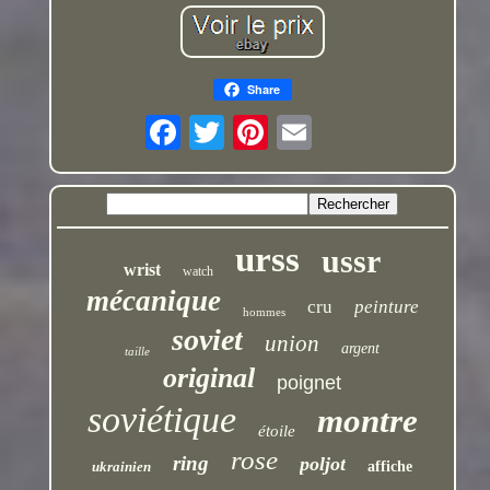
Share
urss
ussr
wrist
watch
mécanique
cru
peinture
hommes
soviet
union
argent
taille
original
poignet
soviétique
montre
étoile
rose
ring
poljot
ukrainien
affiche