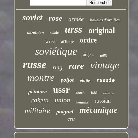
soviet
rose
armée
boucles d'oreilles
urss
original
ukrainien
solide
ordre
wrist
affiche
soviétique
argent
taille
russe
vintage
rare
ring
montre
poljot
russie
étoile
ussr
peinture
uss
watch
médaille
raketa
union
russian
hommes
mécanique
militaire
poignet
cru