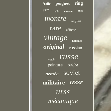
ring
poignet
étoile
cru
uss
taille
médaille
montre
argent
rare
affiche
vintage
hommes
original
russian
russe
watch
poljot
peinture
soviet
armée
ussr
militaire
urss
mécanique