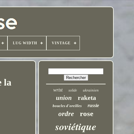
LUG WIDTH
VINTAGE
 la
wrist
ukrainien
solide
raketa
union
russie
boucles d'oreilles
rose
ordre
soviétique