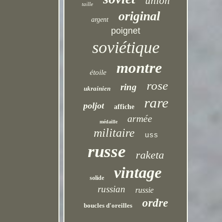
union
taille
original
argent
poignet
soviétique
montre
étoile
rose
ring
ukrainien
rare
poljot
affiche
armée
médaille
militaire
uss
russe
raketa
vintage
solide
russian
russie
ordre
boucles d'oreilles