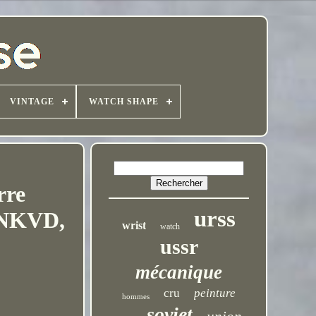
VINTAGE
WATCH SHAPE
rre
urss
S NKVD,
wrist
watch
ussr
mécanique
cru
peinture
hommes
soviet