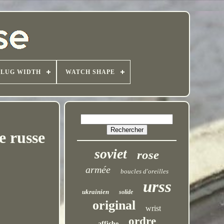
LUG WIDTH
WATCH SHAPE
e russe
soviet
rose
armée
boucles d'oreilles
urss
ukrainien
solide
original
wrist
ordre
affiche