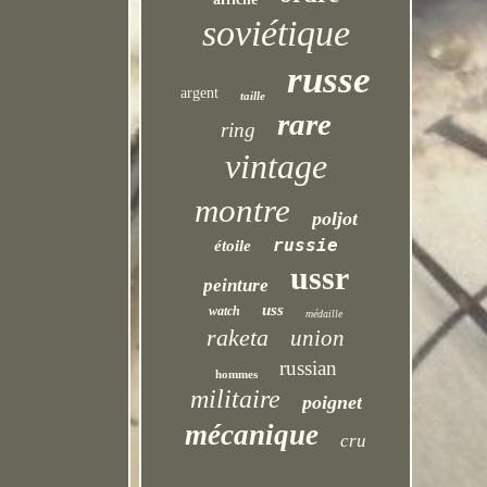
soviétique
russe
argent
taille
rare
ring
vintage
montre
poljot
russie
étoile
ussr
peinture
uss
watch
médaille
raketa
union
russian
hommes
militaire
poignet
mécanique
cru