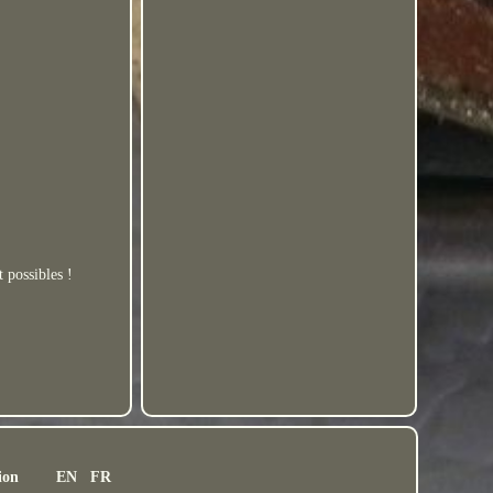
 possibles !
ion
EN
FR