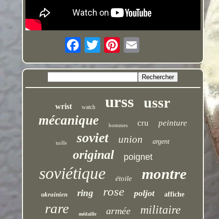
urss
ussr
wrist
watch
mécanique
cru
peinture
hommes
soviet
union
argent
taille
original
poignet
soviétique
montre
étoile
rose
ring
poljot
ukrainien
affiche
rare
militaire
armée
médaille