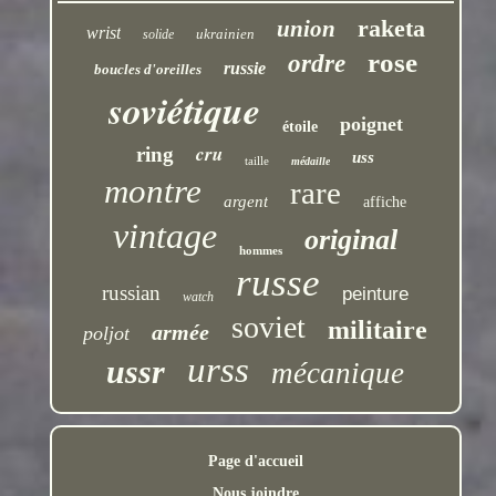
raketa
union
wrist
ukrainien
solide
rose
ordre
russie
boucles d'oreilles
soviétique
poignet
étoile
cru
ring
uss
taille
médaille
montre
rare
argent
affiche
vintage
original
hommes
russe
russian
peinture
watch
soviet
militaire
armée
poljot
urss
ussr
mécanique
Page d'accueil
Nous joindre