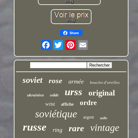
Share
soviet
rose
armée
boucles d'oreilles
urss
original
ukrainien
solide
ordre
wrist
affiche
soviétique
argent
taille
russe
vintage
rare
ring