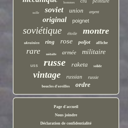
cru
peinture
hommes
soviet
union
argent
taille
original
poignet
soviétique
montre
étoile
rose
ring
poljot
ukrainien
affiche
rare
militaire
armée
médaille
russe
raketa
uss
solide
vintage
russian
russie
ordre
boucles d'oreilles
Page d'accueil
Nous joindre
Déclaration de confidentialité