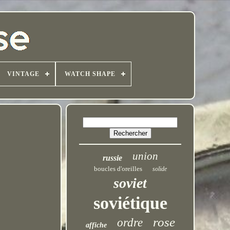
VINTAGE
WATCH SHAPE
union
russie
boucles d'oreilles
solide
soviet
soviétique
rose
ordre
affiche