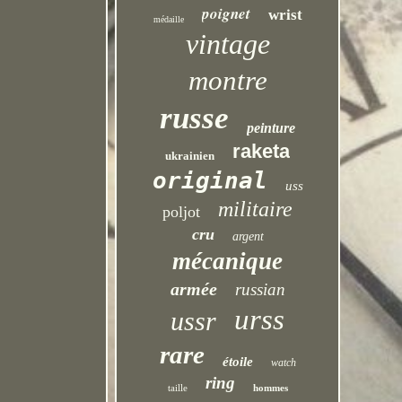
poignet
wrist
médaille
vintage
montre
russe
peinture
raketa
ukrainien
original
uss
militaire
poljot
cru
argent
mécanique
armée
russian
urss
ussr
rare
étoile
watch
ring
taille
hommes