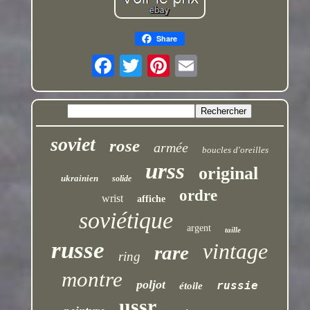
Share
soviet
rose
armée
boucles d'oreilles
urss
original
ukrainien
solide
ordre
wrist
affiche
soviétique
argent
taille
russe
vintage
rare
ring
montre
poljot
russie
étoile
ussr