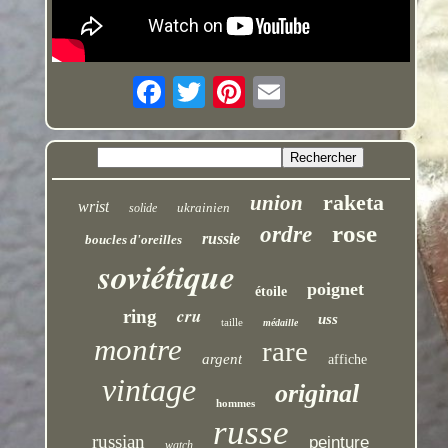
raketa
union
wrist
ukrainien
solide
rose
ordre
russie
boucles d'oreilles
soviétique
poignet
étoile
cru
ring
uss
taille
médaille
montre
rare
argent
affiche
vintage
original
hommes
russe
russian
peinture
watch