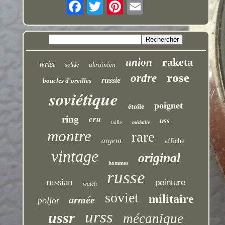
raketa
union
wrist
ukrainien
solide
rose
ordre
russie
boucles d'oreilles
soviétique
poignet
étoile
cru
ring
uss
taille
médaille
montre
rare
argent
affiche
vintage
original
hommes
russe
russian
peinture
watch
soviet
militaire
armée
poljot
urss
ussr
mécanique