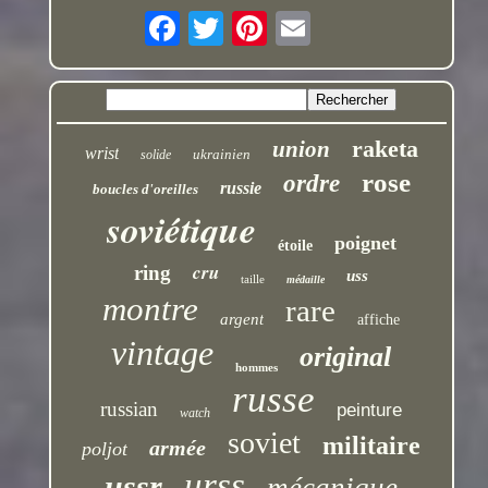
raketa
union
wrist
ukrainien
solide
rose
ordre
russie
boucles d'oreilles
soviétique
poignet
étoile
cru
ring
uss
taille
médaille
montre
rare
argent
affiche
vintage
original
hommes
russe
russian
peinture
watch
soviet
militaire
armée
poljot
urss
ussr