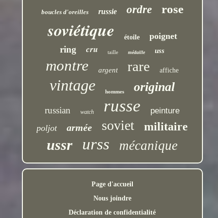
rose
ordre
russie
boucles d'oreilles
soviétique
poignet
étoile
cru
ring
uss
taille
médaille
montre
rare
argent
affiche
vintage
original
hommes
russe
russian
peinture
watch
soviet
militaire
armée
poljot
urss
ussr
mécanique
Page d'accueil
Nous joindre
Déclaration de confidentialité