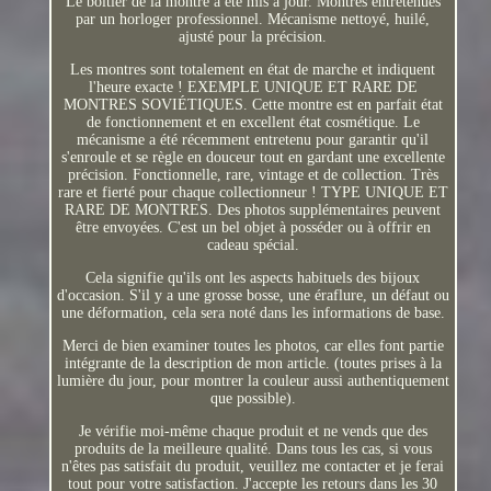
Le boîtier de la montre a été mis à jour. Montres entretenues
par un horloger professionnel. Mécanisme nettoyé, huilé,
ajusté pour la précision.
Les montres sont totalement en état de marche et indiquent
l'heure exacte ! EXEMPLE UNIQUE ET RARE DE
MONTRES SOVIÉTIQUES. Cette montre est en parfait état
de fonctionnement et en excellent état cosmétique. Le
mécanisme a été récemment entretenu pour garantir qu'il
s'enroule et se règle en douceur tout en gardant une excellente
précision. Fonctionnelle, rare, vintage et de collection. Très
rare et fierté pour chaque collectionneur ! TYPE UNIQUE ET
RARE DE MONTRES. Des photos supplémentaires peuvent
être envoyées. C'est un bel objet à posséder ou à offrir en
cadeau spécial.
Cela signifie qu'ils ont les aspects habituels des bijoux
d'occasion. S'il y a une grosse bosse, une éraflure, un défaut ou
une déformation, cela sera noté dans les informations de base.
Merci de bien examiner toutes les photos, car elles font partie
intégrante de la description de mon article. (toutes prises à la
lumière du jour, pour montrer la couleur aussi authentiquement
que possible).
Je vérifie moi-même chaque produit et ne vends que des
produits de la meilleure qualité. Dans tous les cas, si vous
n'êtes pas satisfait du produit, veuillez me contacter et je ferai
tout pour votre satisfaction. J'accepte les retours dans les 30