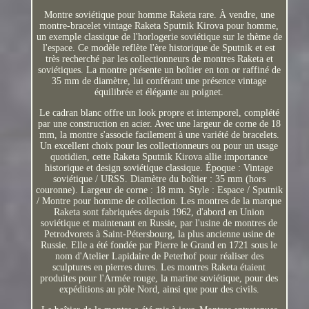
Montre soviétique pour homme Raketa rare. À vendre, une
montre-bracelet vintage Raketa Sputnik Kirova pour homme,
un exemple classique de l'horlogerie soviétique sur le thème de
l'espace. Ce modèle reflète l'ère historique de Sputnik et est
très recherché par les collectionneurs de montres Raketa et
soviétiques. La montre présente un boîtier en ton or raffiné de
35 mm de diamètre, lui conférant une présence vintage
équilibrée et élégante au poignet.
Le cadran blanc offre un look propre et intemporel, complété
par une construction en acier. Avec une largeur de corne de 18
mm, la montre s'associe facilement à une variété de bracelets.
Un excellent choix pour les collectionneurs ou pour un usage
quotidien, cette Raketa Sputnik Kirova allie importance
historique et design soviétique classique. Époque : Vintage
soviétique / URSS. Diamètre du boîtier : 35 mm (hors
couronne). Largeur de corne : 18 mm. Style : Espace / Sputnik
/ Montre pour homme de collection. Les montres de la marque
Raketa sont fabriquées depuis 1962, d'abord en Union
soviétique et maintenant en Russie, par l'usine de montres de
Petrodvorets à Saint-Pétersbourg, la plus ancienne usine de
Russie. Elle a été fondée par Pierre le Grand en 1721 sous le
nom d'Atelier Lapidaire de Peterhof pour réaliser des
sculptures en pierres dures. Les montres Raketa étaient
produites pour l'Armée rouge, la marine soviétique, pour des
expéditions au pôle Nord, ainsi que pour des civils.