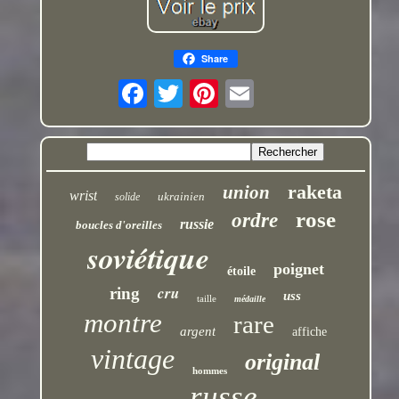
Share
raketa
union
wrist
ukrainien
solide
rose
ordre
russie
boucles d'oreilles
soviétique
poignet
étoile
cru
ring
uss
taille
médaille
montre
rare
argent
affiche
vintage
original
hommes
russe