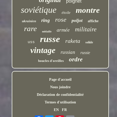
poignet
soviétique
montre
étoile
rose
ring
poljot
ukrainien
affiche
rare
militaire
armée
médaille
russe
raketa
uss
solide
vintage
russian
russie
ordre
boucles d'oreilles
Page d'accueil
Nous joindre
Déclaration de confidentialité
Termes d'utilisation
EN
FR