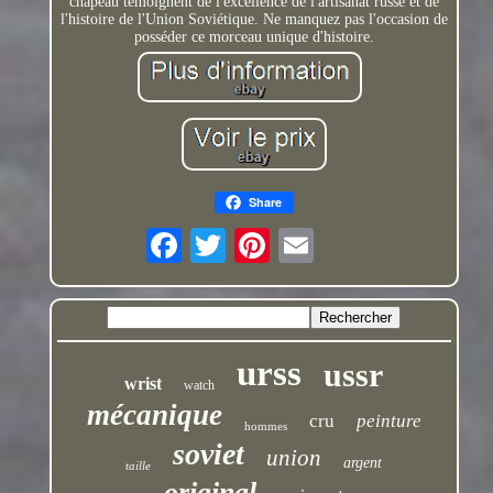
chapeau témoignent de l'excellence de l'artisanat russe et de
l'histoire de l'Union Soviétique. Ne manquez pas l'occasion de
posséder ce morceau unique d'histoire.
Share
urss
ussr
wrist
watch
mécanique
cru
peinture
hommes
soviet
union
argent
taille
original