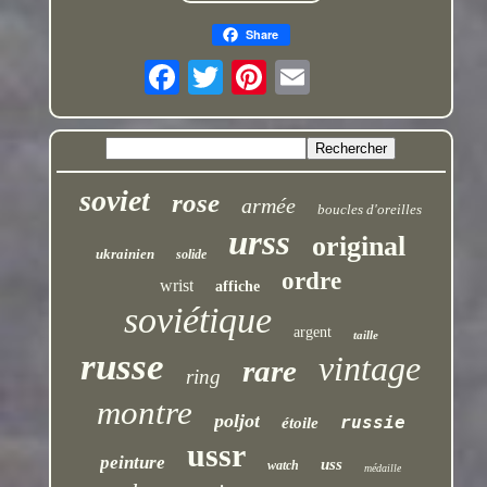
Share
soviet
rose
armée
boucles d'oreilles
urss
original
ukrainien
solide
ordre
wrist
affiche
soviétique
argent
taille
russe
vintage
rare
ring
montre
poljot
russie
étoile
ussr
peinture
uss
watch
médaille