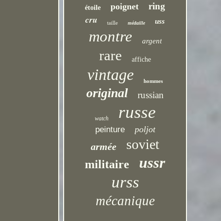
ring
poignet
étoile
cru
uss
taille
médaille
montre
argent
rare
affiche
vintage
hommes
original
russian
russe
watch
poljot
peinture
soviet
armée
ussr
militaire
urss
mécanique