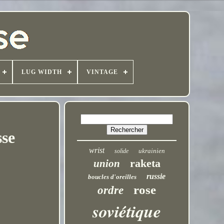
LUG WIDTH
VINTAGE
se
wrist
ukrainien
solide
raketa
union
russie
boucles d'oreilles
rose
ordre
soviétique