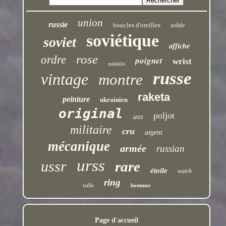
union
russie
boucles d'oreilles
solide
soviétique
soviet
affiche
rose
ordre
poignet
wrist
médaille
russe
vintage
montre
raketa
peinture
ukrainien
original
poljot
uss
militaire
cru
argent
mécanique
armée
russian
urss
ussr
rare
étoile
watch
ring
taille
hommes
Page d'accueil