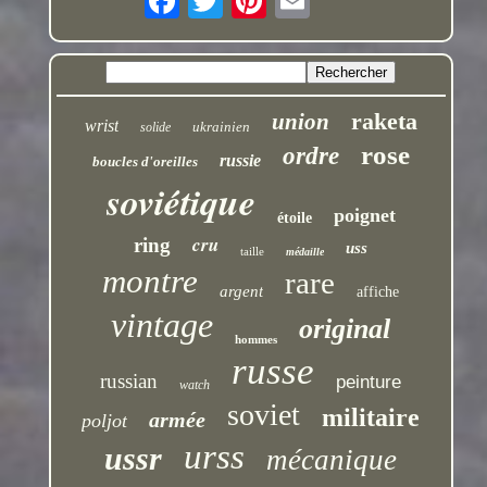
raketa
union
wrist
ukrainien
solide
rose
ordre
russie
boucles d'oreilles
soviétique
poignet
étoile
cru
ring
uss
taille
médaille
montre
rare
argent
affiche
vintage
original
hommes
russe
russian
peinture
watch
soviet
militaire
armée
poljot
urss
ussr
mécanique