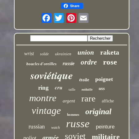
Share
raketa
union
wrist
ukrainien
solide
rose
ordre
russie
boucles d'oreilles
soviétique
poignet
étoile
cru
ring
uss
taille
médaille
montre
rare
argent
affiche
vintage
original
hommes
russe
russian
peinture
watch
soviet
militaire
armée
poljot