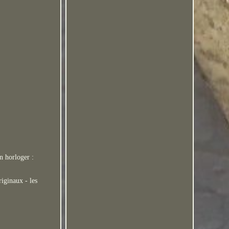
n horloger :
iginaux - les