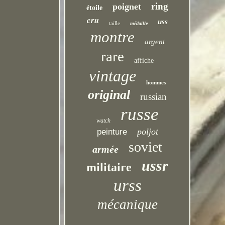
ring
poignet
étoile
cru
uss
taille
médaille
montre
argent
rare
affiche
vintage
hommes
original
russian
russe
watch
poljot
peinture
soviet
armée
ussr
militaire
urss
mécanique