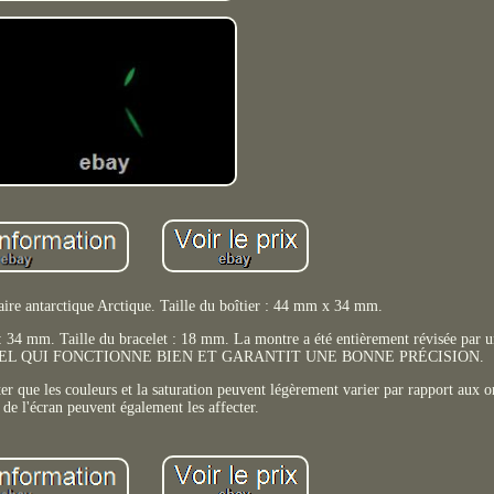
 antarctique Arctique. Taille du boîtier : 44 mm x 34 mm.
: 34 mm. Taille du bracelet : 18 mm. La montre a été entièrement révisée par u
NUEL QUI FONCTIONNE BIEN ET GARANTIT UNE BONNE PRÉCISION.
 que les couleurs et la saturation peuvent légèrement varier par rapport aux or
 de l'écran peuvent également les affecter.