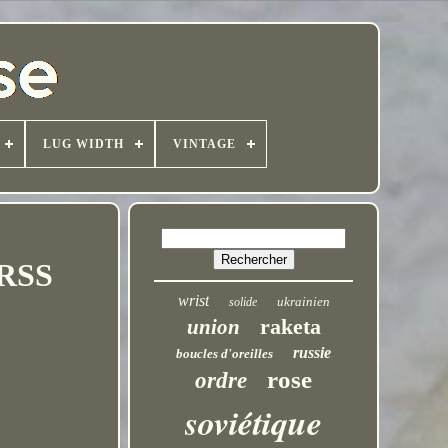
LUG WIDTH
VINTAGE
URSS
wrist
ukrainien
solide
raketa
union
russie
boucles d'oreilles
rose
ordre
soviétique