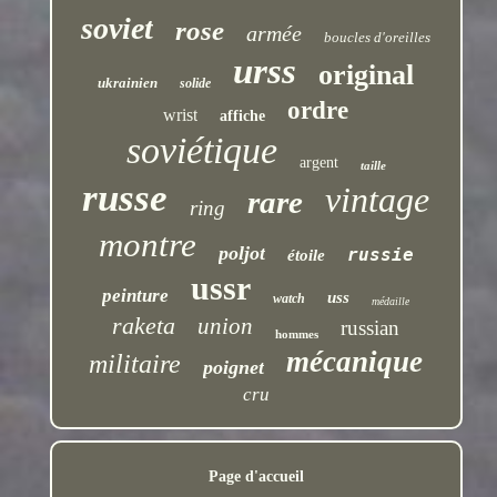
soviet
rose
armée
boucles d'oreilles
urss
original
ukrainien
solide
ordre
wrist
affiche
soviétique
argent
taille
russe
vintage
rare
ring
montre
poljot
russie
étoile
ussr
peinture
uss
watch
médaille
raketa
union
russian
hommes
mécanique
militaire
poignet
cru
Page d'accueil