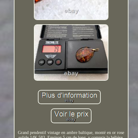
Grand pendentif vintage en ambre baltique, monté en or rose
solide 14K 583. Environ 5 cm de long, y compris la bélière,