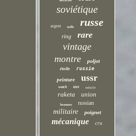
soviétique
russe
argent
taille
rare
ring
vintage
montre
poljot
russie
étoile
ussr
peinture
uss
watch
médaille
raketa
union
russian
hommes
militaire
poignet
mécanique
cru