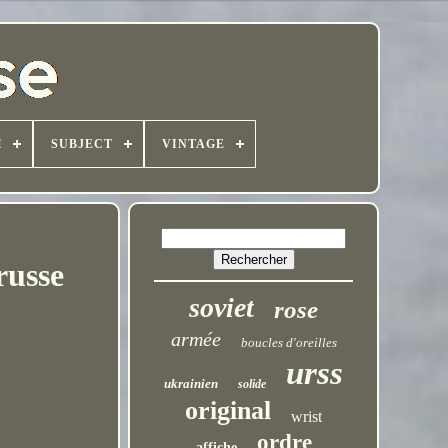
H
SUBJECT
VINTAGE
russe
soviet
rose
armée
boucles d'oreilles
urss
ukrainien
solide
original
wrist
ordre
affiche