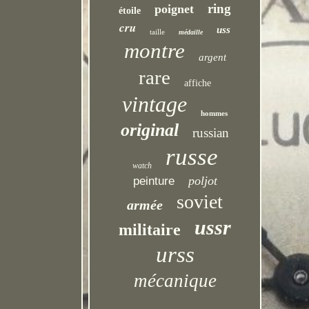
ring
poignet
étoile
cru
uss
taille
médaille
montre
argent
rare
affiche
vintage
hommes
original
russian
russe
watch
poljot
peinture
soviet
armée
ussr
militaire
urss
mécanique