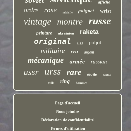
affiche
rose
ordre
poignet
wrist
médaille
russe
vintage
montre
raketa
peinture
ukrainien
original
poljot
uss
militaire
cru
argent
mécanique
armée
russian
urss
ussr
rare
étoile
watch
ring
taille
hommes
Page d'accueil
Nous joindre
Déclaration de confidentialité
Termes d'utilisation