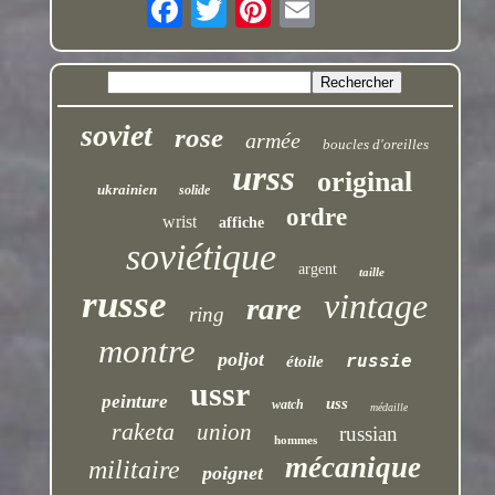
soviet
rose
armée
boucles d'oreilles
urss
original
ukrainien
solide
ordre
wrist
affiche
soviétique
argent
taille
russe
vintage
rare
ring
montre
poljot
russie
étoile
ussr
peinture
uss
watch
médaille
raketa
union
russian
hommes
mécanique
militaire
poignet