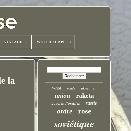
VINTAGE
WATCH SHAPE
e la
wrist
ukrainien
solide
raketa
union
russie
boucles d'oreilles
rose
ordre
soviétique