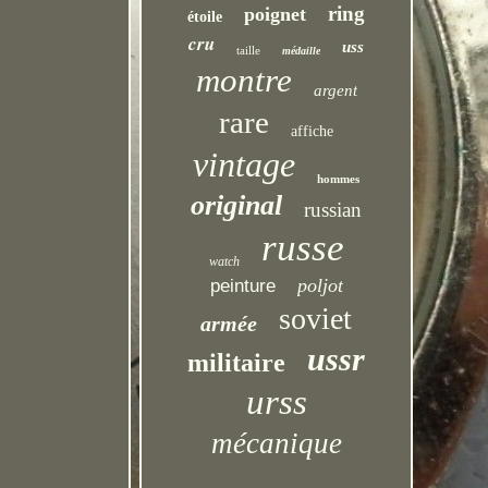
ring
poignet
étoile
cru
uss
taille
médaille
montre
argent
rare
affiche
vintage
hommes
original
russian
russe
watch
poljot
peinture
soviet
armée
ussr
militaire
urss
mécanique