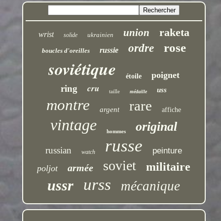
raketa
union
wrist
ukrainien
solide
rose
ordre
russie
boucles d'oreilles
soviétique
poignet
étoile
cru
ring
uss
taille
médaille
montre
rare
argent
affiche
vintage
original
hommes
russe
russian
peinture
watch
soviet
militaire
armée
poljot
urss
ussr
mécanique