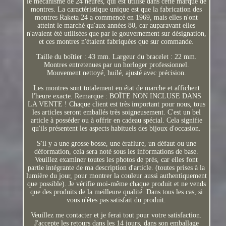
le mécanisme de 24 heures, qui est utilisé dans cette marque de
montres. La caractéristique unique est que la fabrication des
montres Raketa 24 a commencé en 1969, mais elles n'ont
atteint le marché qu'aux années 80, car auparavant elles
n'avaient été utilisées que par le gouvernement sur désignation,
et ces montres n'étaient fabriquées que sur commande.
Taille du boîtier : 43 mm. Largeur du bracelet : 22 mm.
Montres entretenues par un horloger professionnel.
Mouvement nettoyé, huilé, ajusté avec précision.
Les montres sont totalement en état de marche et affichent
l'heure exacte. Remarque : BOÎTE NON INCLUSE DANS
LA VENTE ! Chaque client est très important pour nous, tous
les articles seront emballés très soigneusement. C'est un bel
article à posséder ou à offrir en cadeau spécial. Cela signifie
qu'ils présentent les aspects habituels des bijoux d'occasion.
S'il y a une grosse bosse, une éraflure, un défaut ou une
déformation, cela sera noté sous les informations de base.
Veuillez examiner toutes les photos de près, car elles font
partie intégrante de ma description d'article. (toutes prises à la
lumière du jour, pour montrer la couleur aussi authentiquement
que possible). Je vérifie moi-même chaque produit et ne vends
que des produits de la meilleure qualité. Dans tous les cas, si
vous n'êtes pas satisfait du produit.
Veuillez me contacter et je ferai tout pour votre satisfaction.
J'accepte les retours dans les 14 jours, dans son emballage