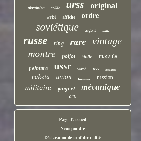
urss
original
ukrainien
solide
ordre
wrist
affiche
soviétique
argent
taille
russe
vintage
rare
ring
montre
poljot
russie
étoile
ussr
peinture
uss
watch
médaille
raketa
union
russian
hommes
mécanique
militaire
poignet
cru
Page d'accueil
Nous joindre
Déclaration de confidentialité