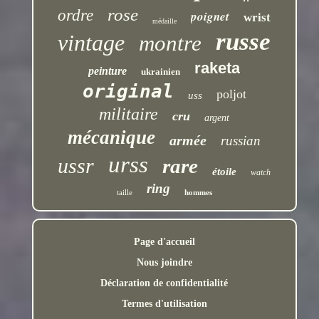
rose
ordre
poignet
wrist
médaille
russe
vintage
montre
raketa
peinture
ukrainien
original
poljot
uss
militaire
cru
argent
mécanique
armée
russian
urss
ussr
rare
étoile
watch
ring
taille
hommes
Page d'accueil
Nous joindre
Déclaration de confidentialité
Termes d'utilisation