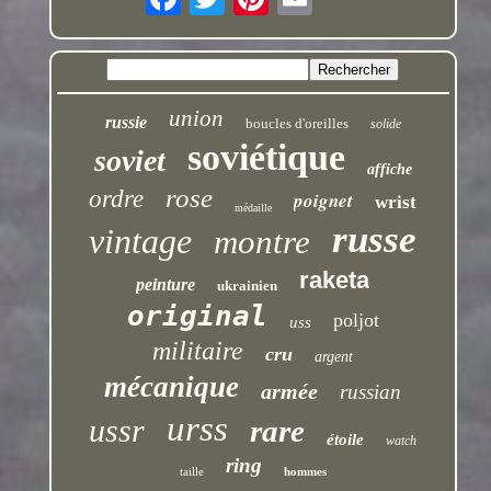
union
russie
boucles d'oreilles
solide
soviétique
soviet
affiche
rose
ordre
poignet
wrist
médaille
russe
vintage
montre
raketa
peinture
ukrainien
original
poljot
uss
militaire
cru
argent
mécanique
armée
russian
urss
ussr
rare
étoile
watch
ring
taille
hommes