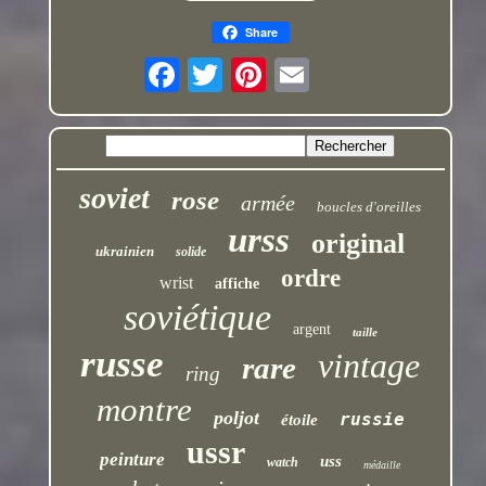
Share
soviet
rose
armée
boucles d'oreilles
urss
original
ukrainien
solide
ordre
wrist
affiche
soviétique
argent
taille
russe
vintage
rare
ring
montre
poljot
russie
étoile
ussr
peinture
uss
watch
médaille