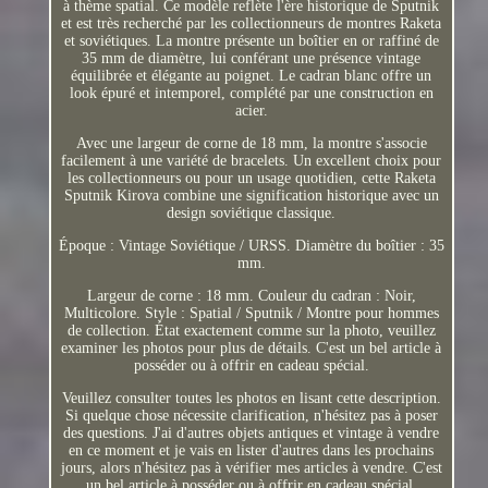
à thème spatial. Ce modèle reflète l'ère historique de Sputnik
et est très recherché par les collectionneurs de montres Raketa
et soviétiques. La montre présente un boîtier en or raffiné de
35 mm de diamètre, lui conférant une présence vintage
équilibrée et élégante au poignet. Le cadran blanc offre un
look épuré et intemporel, complété par une construction en
acier.
Avec une largeur de corne de 18 mm, la montre s'associe
facilement à une variété de bracelets. Un excellent choix pour
les collectionneurs ou pour un usage quotidien, cette Raketa
Sputnik Kirova combine une signification historique avec un
design soviétique classique.
Époque : Vintage Soviétique / URSS. Diamètre du boîtier : 35
mm.
Largeur de corne : 18 mm. Couleur du cadran : Noir,
Multicolore. Style : Spatial / Sputnik / Montre pour hommes
de collection. État exactement comme sur la photo, veuillez
examiner les photos pour plus de détails. C'est un bel article à
posséder ou à offrir en cadeau spécial.
Veuillez consulter toutes les photos en lisant cette description.
Si quelque chose nécessite clarification, n'hésitez pas à poser
des questions. J'ai d'autres objets antiques et vintage à vendre
en ce moment et je vais en lister d'autres dans les prochains
jours, alors n'hésitez pas à vérifier mes articles à vendre. C'est
un bel article à posséder ou à offrir en cadeau spécial.