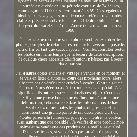
système 24 heures est une manière de mesurer le temps où la
journée est divisée en une période continue de 24 heures,
commençant à 00:00 et se terminant à 23:59. C'est également
idéal pour les voyageurs ou quiconque préférant une manière
claire et précise de suivre le temps. Taille du boîtier : 44 mm.
Largeur du bracelet : 22 mm. Année de fabrication : années
1990.
État exactement comme sur la photo, veuillez examiner les
photos pour plus de détails. C'est un article ravissant à posséder
ou à offrir en tant que cadeau spécial. Veuillez consulter toutes
les photos en même temps que la lecture de cette description.
Si quelque chose nécessite clarification, n'hésitez pas à poser
des questions.
J'ai d'autres objets anciens et vintage à vendre en ce moment et
je vais en lister d'autres au cours des prochains jours, alors
n'hésitez pas à vérifier mes articles à vendre. C'est un article
charmant à posséder ou à offrir comme cadeau spécial. Cela
signifie qu'ils ont les aspects habituels des bijoux d'occasion.
S'il y a une grosse bosse, une éraflure, un défaut ou une
déformation, cela sera noté dans les informations de base.
Veuillez examiner toutes les photos de près, car elles
constituent une grande partie de ma description d'article.
(toutes prises à la lumière du jour, pour montrer la couleur
aussi authentique que possible). Je vérifie chaque produit moi-
même et ne vends que des produits de la meilleure qualité.
Dans tous les cas, si vous n'êtes pas satisfait du produit,
veuillez me contacter et je ferai tout pour vous satisfaire.