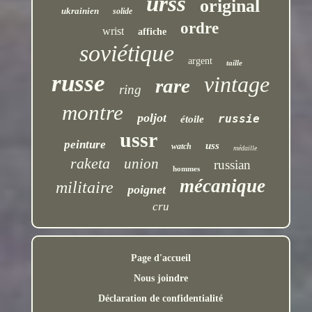
urss
original
ukrainien
solide
ordre
wrist
affiche
soviétique
argent
taille
russe
vintage
rare
ring
montre
poljot
russie
étoile
ussr
peinture
uss
watch
médaille
raketa
union
russian
hommes
mécanique
militaire
poignet
cru
Page d'accueil
Nous joindre
Déclaration de confidentialité