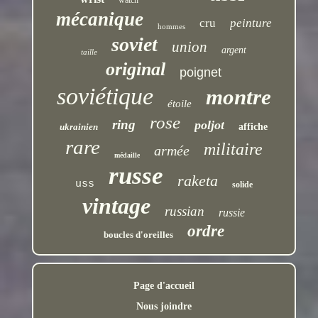
watch
mécanique
cru
peinture
hommes
soviet
union
argent
taille
original
poignet
soviétique
montre
étoile
rose
ring
poljot
ukrainien
affiche
rare
militaire
armée
médaille
russe
raketa
uss
solide
vintage
russian
russie
ordre
boucles d'oreilles
Page d'accueil
Nous joindre