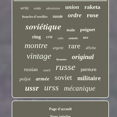
raketa
union
wrist
ukrainien
solide
rose
ordre
russie
boucles d'oreilles
soviétique
poignet
étoile
cru
ring
uss
taille
médaille
montre
rare
argent
affiche
vintage
original
hommes
russe
russian
peinture
watch
soviet
militaire
armée
poljot
urss
ussr
mécanique
Page d'accueil
Nous joindre