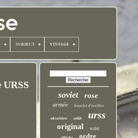
H
SUBJECT
VINTAGE
ue URSS
soviet
rose
armée
boucles d'oreilles
urss
ukrainien
solide
original
wrist
ordre
affiche