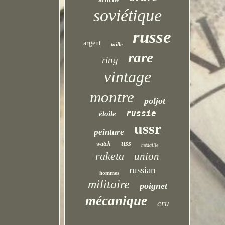
soviétique
russe
argent
taille
rare
ring
vintage
montre
poljot
russie
étoile
ussr
peinture
uss
watch
médaille
raketa
union
russian
hommes
militaire
poignet
mécanique
cru