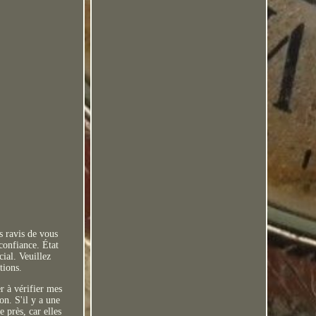
s ravis de vous
confiance. État
ial. Veuillez
tions.
er à vérifier mes
on. S'il y a une
 près, car elles