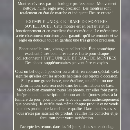
Montres révisées par un horloger professionnel. Mouvement
nettoyé, huilé, réglé avec précision. Les montres sont
totalement en état de marche et indiquent l'heure exacte !
EXEMPLE UNIQUE ET RARE DE MONTRES
SOVIÉTIQUES. Cette montre est en parfait état de
fonctionnement et en excellent état cosmétique. Le mécanisme
a été récemment entretenu pour garantir qu'il se remonte et se
règle en douceur tout en gardant une très grande précision.
Fonctionnelle, rare, vintage et collectible. État cosmétique
excellent à très bon. Très rare et fierté pour chaque
collectionneur ! TYPE UNIQUE ET RARE DE MONTRES.
Des photos supplémentaires peuvent être envoyées.
C'est un bel objet à posséder ou à offrir en cadeau spécial. Cela
signifie qu'elles ont les aspects habituels des bijoux d'occasion.
S'il y a une grosse bosse, une éraflure, un défaut ou une
déformation, cela sera noté dans les informations de base.
Merci de bien examiner toutes les photos, car elles font partie
intégrante de la description de mon article. (toutes prises à la
lumière du jour, pour montrer la couleur aussi authentiquement
que possible). Je vérifie moi-même chaque produit et ne vends
que des produits de la meilleure qualité. Dans tous les cas, si
vous n'êtes pas satisfait du produit, veuillez me contacter et je
ferai tout pour votre satisfaction.
J'accepte les retours dans les 14 jours, dans son emballage