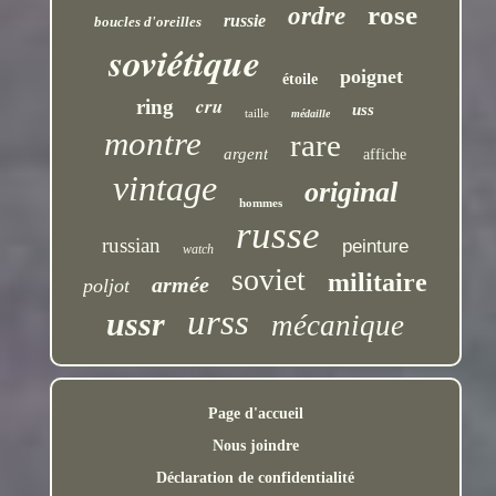
rose
ordre
russie
boucles d'oreilles
soviétique
poignet
étoile
cru
ring
uss
taille
médaille
montre
rare
argent
affiche
vintage
original
hommes
russe
russian
peinture
watch
soviet
militaire
armée
poljot
urss
ussr
mécanique
Page d'accueil
Nous joindre
Déclaration de confidentialité