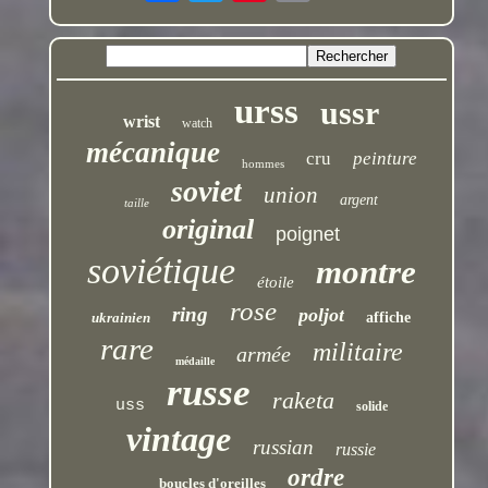
urss
ussr
wrist
watch
mécanique
cru
peinture
hommes
soviet
union
argent
taille
original
poignet
soviétique
montre
étoile
rose
ring
poljot
ukrainien
affiche
rare
militaire
armée
médaille
russe
raketa
uss
solide
vintage
russian
russie
ordre
boucles d'oreilles