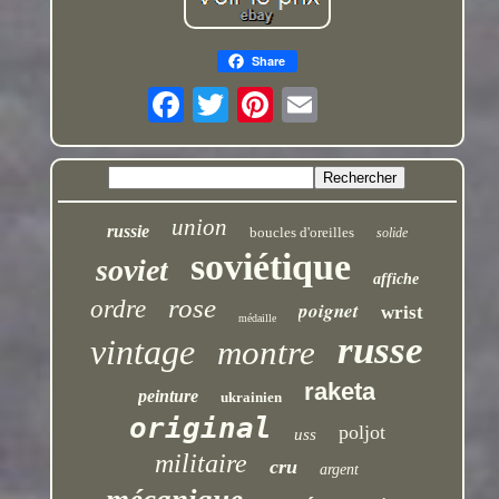
Share
union
russie
boucles d'oreilles
solide
soviétique
soviet
affiche
rose
ordre
poignet
wrist
médaille
russe
vintage
montre
raketa
peinture
ukrainien
original
poljot
uss
militaire
cru
argent