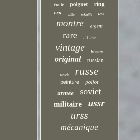
ring
poignet
étoile
cru
uss
taille
médaille
montre
argent
rare
affiche
vintage
hommes
original
russian
russe
watch
poljot
peinture
soviet
armée
ussr
militaire
urss
mécanique