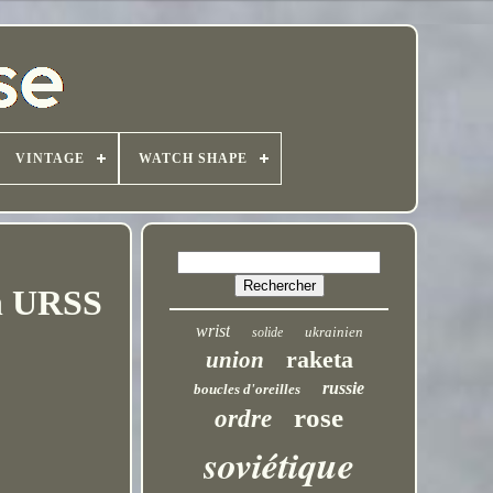
VINTAGE
WATCH SHAPE
an URSS
wrist
ukrainien
solide
raketa
union
russie
boucles d'oreilles
rose
ordre
soviétique