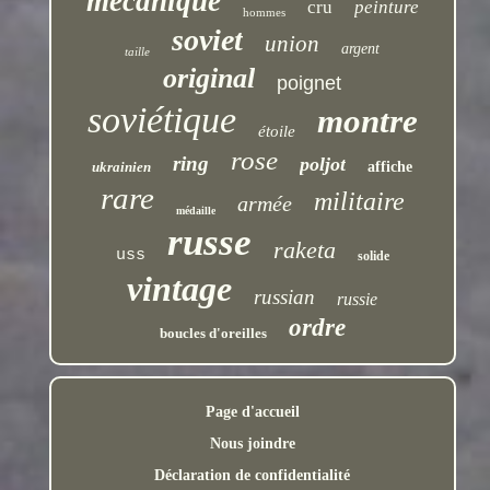
mécanique
cru
peinture
hommes
soviet
union
argent
taille
original
poignet
soviétique
montre
étoile
rose
ring
poljot
ukrainien
affiche
rare
militaire
armée
médaille
russe
raketa
uss
solide
vintage
russian
russie
ordre
boucles d'oreilles
Page d'accueil
Nous joindre
Déclaration de confidentialité