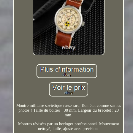
Montre militaire soviétique russe rare. Bon état comme sur les
photos ! Taille du boîtier : 38 mm. Largeur du bracelet : 20
mm.
Montres révisées par un horloger professionnel. Mouvement
nettoyé, huilé, ajusté avec précision.