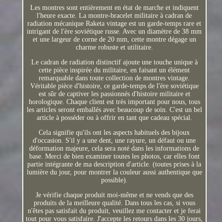
Les montres sont entièrement en état de marche et indiquent
l'heure exacte. La montre-bracelet militaire à cadran de
radiation mécanique Raketa vintage est un garde-temps rare et
intrigant de l'ère soviétique russe. Avec un diamètre de 38 mm
et une largeur de corne de 20 mm, cette montre dégage un
charme robuste et utilitaire.
Le cadran de radiation distinctif ajoute une touche unique à
cette pièce inspirée du militaire, en faisant un élément
remarquable dans toute collection de montres vintage.
Véritable pièce d'histoire, ce garde-temps de l'ère soviétique
est sûr de captiver les passionnés d'histoire militaire et
horologique. Chaque client est très important pour nous, tous
les articles seront emballés avec beaucoup de soin. C'est un bel
article à posséder ou à offrir en tant que cadeau spécial.
Cela signifie qu'ils ont les aspects habituels des bijoux
d'occasion. S'il y a une dent, une rayure, un défaut ou une
déformation majeure, cela sera noté dans les informations de
base. Merci de bien examiner toutes les photos, car elles font
partie intégrante de ma description d'article. (toutes prises à la
lumière du jour, pour montrer la couleur aussi authentique que
possible).
Je vérifie chaque produit moi-même et ne vends que des
produits de la meilleure qualité. Dans tous les cas, si vous
n'êtes pas satisfait du produit, veuillez me contacter et je ferai
tout pour vous satisfaire. J'accepte les retours dans les 30 jours,