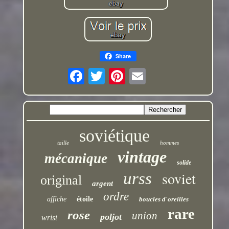
Share
soviétique
taille
hommes
vintage
mécanique
solide
soviet
urss
original
argent
ordre
affiche
étoile
boucles d'oreilles
rare
rose
union
poljot
wrist