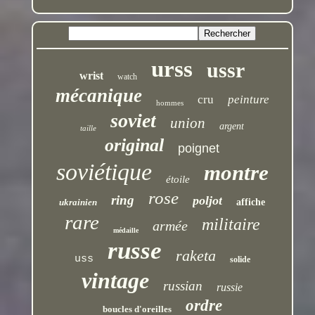
urss
ussr
wrist
watch
mécanique
cru
peinture
hommes
soviet
union
argent
taille
original
poignet
soviétique
montre
étoile
rose
ring
poljot
ukrainien
affiche
rare
militaire
armée
médaille
russe
raketa
uss
solide
vintage
russian
russie
ordre
boucles d'oreilles