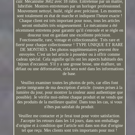
cuir. Mécanisme 3602 avec 18 rubis. Entretenue par un maître,
lubrifiée. Montres entretenues par un horloger professionnel.
Mouvement nettoyé, huilé, réglé avec précision. Les montres
sont totalement en état de marche et indiquent l'heure exacte !
Chaque client est très important pour nous, tous les articles
seront emballés très soigneusement. Le mécanisme a été
récemment entretenu pour garantir qu'il s'enroule et se règle en
douceur tout en gardant une excellente précision.
Fonctionnelle, rare, vintage et collectionnable. Très rare et
fierté pour chaque collectionneur ! TYPE UNIQUE ET RARE
DE MONTRES. Des photos supplémentaires peuvent être
envoyées. C'est un bel article à posséder ou à offrir comme
cadeau spécial. Cela signifie qu'ils ont les aspects habituels des
bijoux d'occasion. S'il y a une grosse bosse, une éraflure, un
défaut ou une déformation, cela sera noté dans les informations
de base.
Veuillez examiner toutes les photos de près, car elles font
partie intégrante de ma description d'article. (toutes prises à la
lumière du jour, pour montrer la couleur aussi authentique que
possible). Je vérifie moi-même chaque produit et ne vends que
des produits de la meilleure qualité. Dans tous les cas, si vous
n'êtes pas satisfait du produit.
Veuillez me contacter et je ferai tout pour votre satisfaction.
J'accepte les retours dans les 14 jours, dans son emballage
d'origine et à condition que l'article soit dans son état d'origine
tel que reçu. Mes clients sont très importants pour moi !