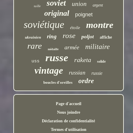
soviet
union
argent
taille
original
poignet
soviétique
montre
étoile
rose
ring
poljot
ukrainien
affiche
rare
militaire
armée
médaille
russe
raketa
uss
solide
vintage
russian
russie
ordre
boucles d'oreilles
Page d'accueil
Nous joindre
Déclaration de confidentialité
Termes d'utilisation