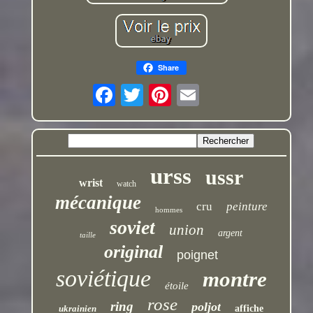
Share
urss
ussr
wrist
watch
mécanique
cru
peinture
hommes
soviet
union
argent
taille
original
poignet
soviétique
montre
étoile
rose
ring
poljot
ukrainien
affiche