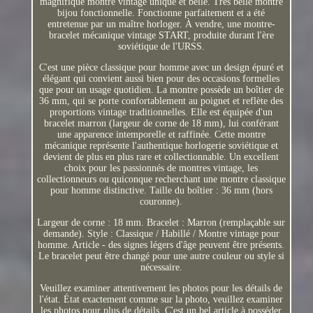
magnifique montre vintage unique et belle. Très belle montre
bijou fonctionnelle. Fonctionne parfaitement et a été
entretenue par un maître horloger. À vendre, une montre-
bracelet mécanique vintage START, produite durant l'ère
soviétique de l'URSS.
C'est une pièce classique pour homme avec un design épuré et
élégant qui convient aussi bien pour des occasions formelles
que pour un usage quotidien. La montre possède un boîtier de
36 mm, qui se porte confortablement au poignet et reflète des
proportions vintage traditionnelles. Elle est équipée d'un
bracelet marron (largeur de corne de 18 mm), lui conférant
une apparence intemporelle et raffinée. Cette montre
mécanique représente l'authentique horlogerie soviétique et
devient de plus en plus rare et collectionnable. Un excellent
choix pour les passionnés de montres vintage, les
collectionneurs ou quiconque recherchant une montre classique
pour homme distinctive. Taille du boîtier : 36 mm (hors
couronne).
Largeur de corne : 18 mm. Bracelet : Marron (remplaçable sur
demande). Style : Classique / Habillé / Montre vintage pour
homme. Article - des signes légers d'âge peuvent être présents.
Le bracelet peut être changé pour une autre couleur ou style si
nécessaire.
Veuillez examiner attentivement les photos pour les détails de
l'état. État exactement comme sur la photo, veuillez examiner
les photos pour plus de détails. C'est un bel article à posséder