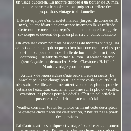
un usage quotidien. La montre dispose d'un boîtier de 36 mm,
qui se porte confortablement au poignet et reflète des
proportions vintage traditionnelles.
Elle est équipée d'un bracelet marron (largeur de corne de 18
mm), lui conférant une apparence intemporelle et raffinée.
Cette montre mécanique représente l'authentique horlogerie
soviétique et devient de plus en plus rare et collectionnable.
Un excellent choix pour les passionnés de montres vintage, les
collectionneurs ou quiconque recherchant une montre classique
distinctive pour hommes. Taille de boîtier : 36 mm (hors
couronne). Largeur de corne : 18 mm. Bracelet : Marron
(remplaçable sur demande). Style : Classique / Habillé /
Montre vintage pour hommes.
Article - de légers signes d'âge peuvent être présents. Le
bracelet peut être changé pour une autre couleur ou style si
nécessaire. Veuillez examiner attentivement les photos pour les
détails de l'état. État exactement comme sur la photo, veuillez
examiner les photos pour les détails. C'est un bel article à
posséder ou à offrir en cadeau spécial.
Veuillez consulter toutes les photos en lisant cette description.
Si quelque chose nécessite clarification, n'hésitez pas à poser
des questions.
J'ai d'autres articles antiques et vintage à vendre en ce moment
et je vais en lister d'autres dans les prochains jours, alors