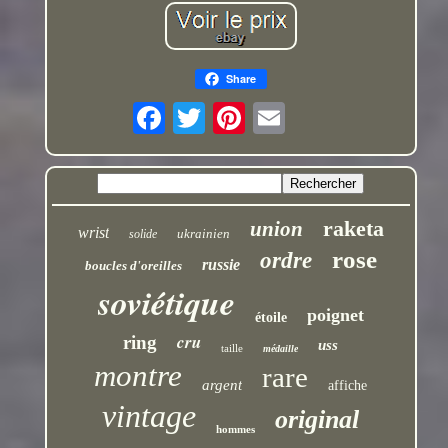
Share
raketa
union
wrist
ukrainien
solide
rose
ordre
russie
boucles d'oreilles
soviétique
poignet
étoile
cru
ring
uss
taille
médaille
montre
rare
argent
affiche
vintage
original
hommes