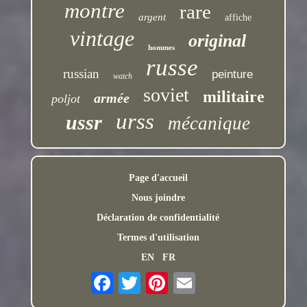
montre
rare
argent
affiche
vintage
original
hommes
russe
russian
peinture
watch
soviet
militaire
armée
poljot
urss
ussr
mécanique
Page d'accueil
Nous joindre
Déclaration de confidentialité
Termes d'utilisation
EN
FR