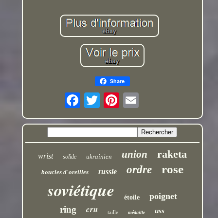
Share
raketa
union
wrist
ukrainien
solide
rose
ordre
russie
boucles d'oreilles
soviétique
poignet
étoile
cru
ring
uss
taille
médaille